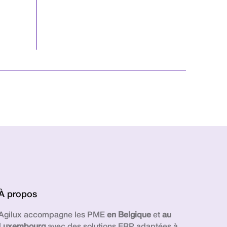
À propos
Agilux accompagne les PME
en Belgique
et
au
Luxembourg
avec des solutions ERP adaptées à