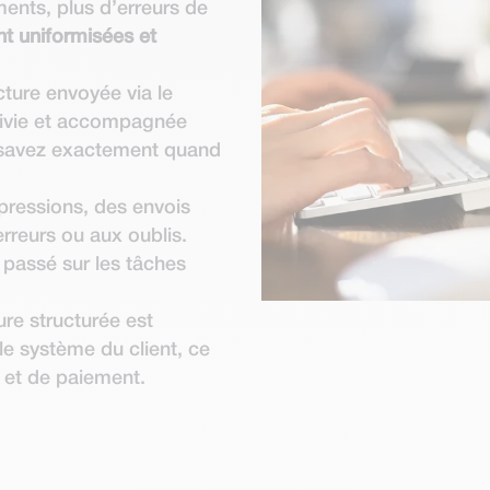
ents, plus d’erreurs de
t uniformisées et
ture envoyée via le
uivie et accompagnée
 savez exactement quand
mpressions, des envois
erreurs ou aux oublis.
 passé sur les tâches
ure structurée est
e système du client, ce
n et de paiement.