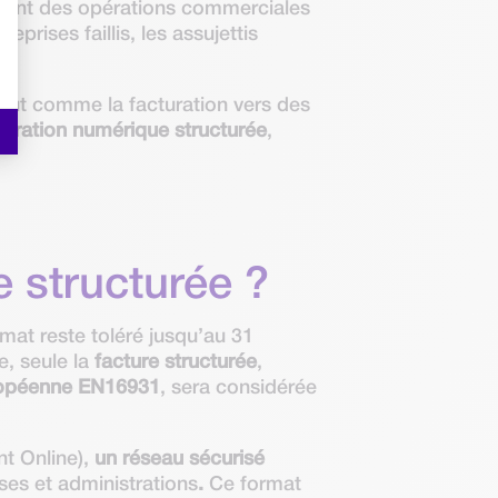
isent des opérations commerciales
prises faillis, les assujettis
.
 tout comme la facturation vers des
turation numérique structurée
,
e structurée ?
rmat reste toléré jusqu’au 31
e, seule la
facture structurée
,
opéenne EN16931
, sera considérée
t Online),
un réseau sécurisé
ses et administrations
.
Ce format