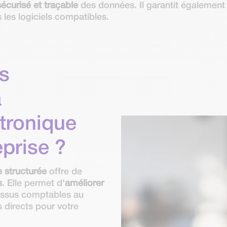
sécurisé et traçable
des données. Il garantit également l’
 les logiciels compatibles.
es
a
ctronique
eprise ?
e structurée
offre de
s
. Elle permet d’
améliorer
ssus comptables au
 directs pour votre