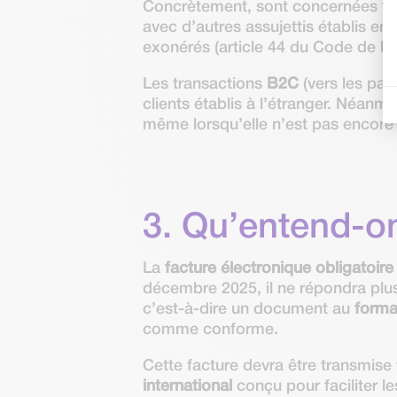
Concrètement, sont concernées
to
avec d’autres assujettis établis en 
exonérés (article 44 du Code de la 
Les transactions
B2C
(vers les par
clients établis à l’étranger. Néan
même lorsqu’elle n’est pas encore
3. Qu’entend-on
La
facture électronique obligatoire
décembre 2025, il ne répondra plus
c’est-à-dire un document au
forma
comme conforme.
Cette facture devra être transmise 
international
conçu pour faciliter l