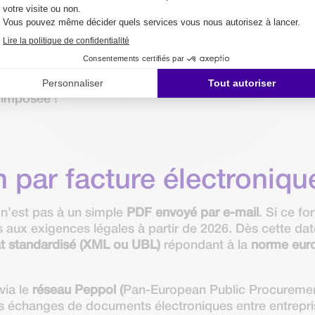
utes les entreprises belges soumises à la TVA
qui réal
Belgique. Certaines exceptions existent, comme les entre
TVA) ou encore les assujettis forfaitaires jusqu’en 2028
ticuliers) ne sont pas concernées par cette obligation,
moins, rien n’empêche d’adopter dès maintenant une
fac
 imposée !
 par facture électroniqu
n’est pas à un simple
PDF envoyé par e-mail
. Si ce fo
 aux exigences légales à partir de 2026. Dès cette dat
t standardisé (XML ou UBL)
répondant à la
norme eur
via le
réseau Peppol (
Pan-European Public Procuremen
es échanges de documents électroniques entre entrepri