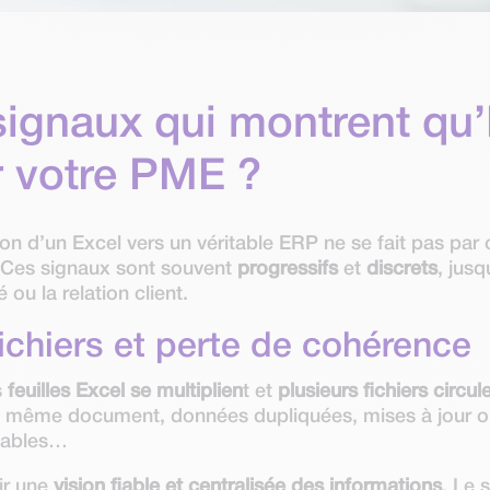
signaux qui montrent qu’
 votre PME ?
ion d’un Excel
vers un véritable ERP ne se fait pas par
 Ces signaux sont souvent
progressifs
et
discrets
, jus
 ou la relation client.
fichiers et perte de cohérence
s
feuilles Excel se multiplien
t et
plusieurs fichiers circul
n même document, données dupliquées, mises à jour oub
ptables…
ir une
vision fiable et centralisée des informations
. Le 