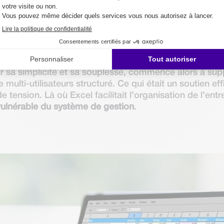
ue, sans réelle structure
t qu’outil. Il devient cependant problématique lorsqu
de clients, plus de références en stock, plus de colla
diennes…
ur sa simplicité et sa souplesse, commence alors à supp
ulti-utilisateurs structuré. Ce qui était un soutien eff
tension. Là où Excel facilitait l’organisation de l’entrep
 vulnérable du système de gestion
.