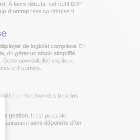
d. À leurs débuts, cet outil ERP
oup d’entreprises construisent
se
déployer de logiciel complexe
. En
ts
, de
gérer un stock simplifié
,
s
. Cette accessibilité explique
nes entreprises.
odifié en fonction des besoins :
 de gestion
. Il est possible
organisation
sans dépendre d’un