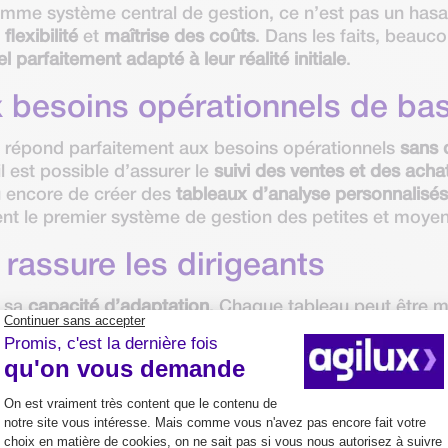
omme système central de gestion, ce n’est pas un hasar
,
flexibilité
et
maîtrise des coûts
. Dans les faits, beauc
 parfaitement adapté à leur réalité initiale
.
 besoins opérationnels de ba
l répond parfaitement aux besoins opérationnels
sans
il est possible d’assurer le
suivi des ventes et des acha
 encore de créer des
tableaux d’analyse personnalisé
nt le premier système de gestion des petites et moyen
 rassure les dirigeants
t sa
capacité d’adaptation
. Chaque tableau peut être m
d’une formule, création d’un nouveau rapport.
nts le sentiment de
garder le contrôle sur leur système
, de tester un nouveau mode de calcul ou d’adapter l’