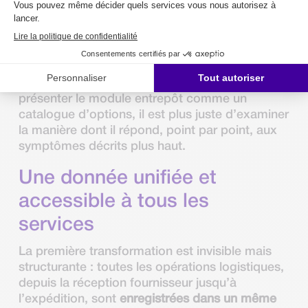
L’intérêt d’une solution comme
Mercator
ne
réside pas dans l’addition de fonctionnalités
mais dans la
cohérence d’ensemble
qu’elle
apporte aux opérations. Plutôt que de
présenter le module entrepôt comme un
catalogue d’options, il est plus juste d’examiner
la manière dont il répond, point par point, aux
symptômes décrits plus haut.
Une donnée unifiée et
accessible à tous les
services
La première transformation est invisible mais
structurante : toutes les opérations logistiques,
depuis la réception fournisseur jusqu’à
l’expédition, sont
enregistrées dans un même