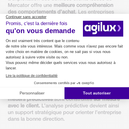
Mercator offre une
meilleure compréhension
des comportements d’achat
. Les entreprises
peuvent alors
personnaliser leurs offres de
produits et services
, ce qui renforce la
satisfaction, la fidélité et la
relation client
.
Prendre des décisions plus
rapides et plus fiables
En transformant les données de gestion en
résultats analytiques clairs, Mercator rend la
prise de décision plus simple et plus sécurisée
.
Avec Agilux, la mise en place de cet ERP
s’accompagne d’un partenariat
, où les
logiques
métiers prédictives
sont construites
sur mesure
avec le client.
L’analyse prédictive devient ainsi
un support stratégique pour orienter l’entreprise
dans la bonne direction.